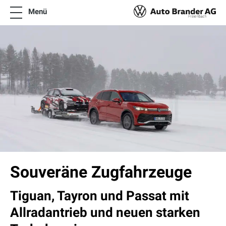
Menü
News
Angebote
Über uns
Online Termin vereinbaren
Neuwagen & Occasionen
Zubehör Preislisten VW Modelle
Fleet Competence Center
Kontakt
Souveräne Zugfahrzeuge
Tiguan, Tayron und Passat mit
Allradantrieb und neuen starken