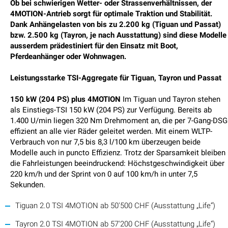
Ob bei schwierigen Wetter- oder Strassenverhältnissen, der
4MOTION-Antrieb sorgt für optimale Traktion und Stabilität.
Dank Anhängelasten von bis zu 2.200 kg (Tiguan und Passat)
bzw. 2.500 kg (Tayron, je nach Ausstattung) sind diese Modelle
ausserdem prädestiniert für den Einsatz mit Boot,
Pferdeanhänger oder Wohnwagen.
Leistungsstarke TSI-Aggregate für Tiguan, Tayron und Passat
150 kW (204 PS) plus 4MOTION
Im Tiguan und Tayron stehen
als Einstiegs-TSI 150 kW (204 PS) zur Verfügung. Bereits ab
1.400 U/min liegen 320 Nm Drehmoment an, die per 7-Gang-DSG
effizient an alle vier Räder geleitet werden. Mit einem WLTP-
Verbrauch von nur 7,5 bis 8,3 l/100 km überzeugen beide
Modelle auch in puncto Effizienz. Trotz der Sparsamkeit bleiben
die Fahrleistungen beeindruckend: Höchstgeschwindigkeit über
220 km/h und der Sprint von 0 auf 100 km/h in unter 7,5
Sekunden.
Tiguan 2.0 TSI 4MOTION ab 50'500 CHF (Ausstattung „Life“)
Tayron 2.0 TSI 4MOTION ab 57'200 CHF (Ausstattung „Life“)