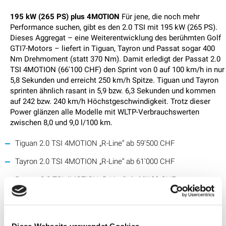
195 kW (265 PS) plus 4MOTION
Für jene, die noch mehr
Performance suchen, gibt es den 2.0 TSI mit 195 kW (265 PS).
Dieses Aggregat – eine Weiterentwicklung des berühmten Golf
GTI7-Motors – liefert in Tiguan, Tayron und Passat sogar 400
Nm Drehmoment (statt 370 Nm). Damit erledigt der Passat 2.0
TSI 4MOTION (66'100 CHF) den Sprint von 0 auf 100 km/h in nur
5,8 Sekunden und erreicht 250 km/h Spitze. Tiguan und Tayron
sprinten ähnlich rasant in 5,9 bzw. 6,3 Sekunden und kommen
auf 242 bzw. 240 km/h Höchstgeschwindigkeit. Trotz dieser
Power glänzen alle Modelle mit WLTP-Verbrauchswerten
zwischen 8,0 und 9,0 l/100 km.
Tiguan 2.0 TSI 4MOTION „R-Line“ ab 59'500 CHF
Tayron 2.0 TSI 4MOTION „R-Line“ ab 61'000 CHF
Passat 2.0 TSI 4MOTION „R-Line“ ab 66'100 CHF
Intelligenter Allradantrieb 4MOTION: Effizienz trifft Sicherheit
Der 4MOTION-Allradantrieb in Tiguan, Tayron und Passat