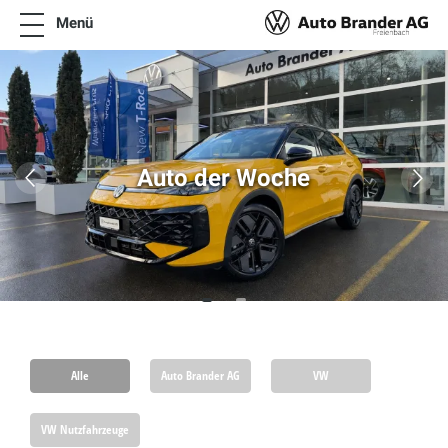
Menü
News
Angebote
Über uns
Auto der Woche
Online Termin vereinbaren
Neuwagen & Occasionen
Zubehör Preislisten VW Modelle
Fleet Competence Center
Kontakt
Alle
Auto Brander AG
VW
VW Nutzfahrzeuge