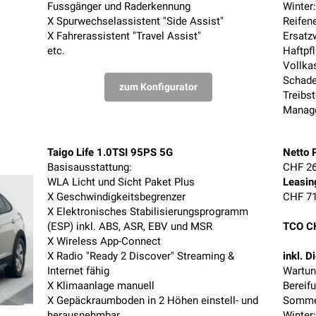
Fussgänger und Raderkennung
Winter
X Spurwechselassistent "Side Assist"
Reifen
X Fahrerassistent "Travel Assist"
Ersatz
etc.
Haftpf
Vollka
Schad
zum Konfigurator
Treibst
Manag
Taigo Life 1.0TSI 95PS 5G
Netto P
Basisausstattung:
CHF 26
WLA Licht und Sicht Paket Plus
Leasin
X Geschwindigkeitsbegrenzer
CHF 71
X Elektronisches Stabilisierungsprogramm
(ESP) inkl. ABS, ASR, EBV und MSR
TCO C
X Wireless App-Connect
X Radio "Ready 2 Discover" Streaming &
inkl. D
Internet fähig
Wartun
X Klimaanlage manuell
Bereif
X Gepäckraumboden in 2 Höhen einstell- und
Sommer
herausnehmbar
Winter