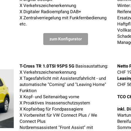
X Verkehrszeichenerkennung
Winter
X Digitaler Radioempfang DAB+
Reifen
X Zentralverriegelung mit Funkfernbedienung
Ersatz
etc.
Haftpf
Vollka
Schad
zum Konfigurator
Manag
T-Cross TR 1.0TSI 95PS 5G
Basisaustattung:
Netto P
X Verkehrszeichenerkennung
CHF 19
X Tagesfahrlicht mit Assistenzfahrlicht - und
Leasin
automatische "Coming" und "Leaving Home"
CHF 56
Funktion
X Kopf- und Seitenairbag vorne
TCO C
X Proaktives Insassenschutzsystem
X Kopfairbag für Fondpassagiere
inkl. D
X Vorbereitet für VW Connect Plus / We
Wartun
Connect Plus
Bereif
Notbremsassistent ''Front Assist'' mit
Sommer