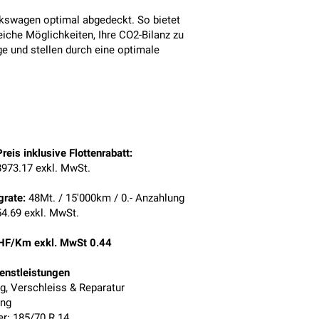
lkswagen optimal abgedeckt. So bietet
eiche Möglichkeiten, Ihre CO2-Bilanz zu
e und stellen durch eine optimale
reis inklusive Flottenrabatt:
973.17 exkl. MwSt.
grate:
48Mt. / 15'000km / 0.- Anzahlung
4.69 exkl. MwSt.
HF/Km exkl. MwSt 0.44
ienstleistungen
g, Verschleiss & Reparatur
ung
: 185/70 R 14