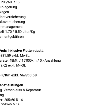
: 205/60 R 16
einlagerung
wagen
lichtversicherung
skoversicherung
enmanagement
off 1.70 * 5.50 Liter/Kg
ementgebühren
reis inklusive Flottenrabatt:
881.59 exkl. MwSt.
grate:
48Mt. / 15'000km / 0.- Anzahlung
9.62 exkl. MwSt.
HF/Km exkl. MwSt 0.58
ienstleistungen
g, Verschleiss & Reparatur
ung
: 205/60 R 16
: 205/60 R 16