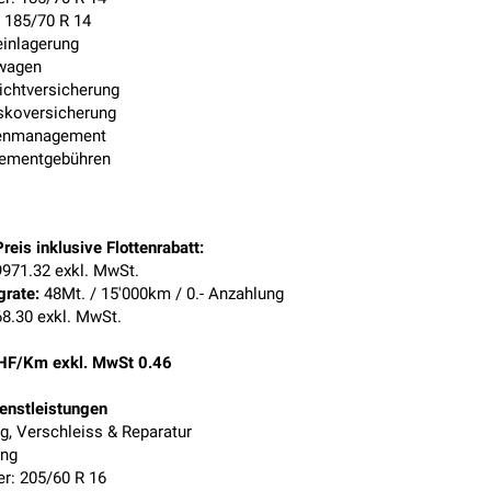
: 185/70 R 14
einlagerung
wagen
lichtversicherung
skoversicherung
enmanagement
ementgebühren
reis inklusive Flottenrabatt:
971.32 exkl. MwSt.
grate:
48Mt. / 15'000km / 0.- Anzahlung
8.30 exkl. MwSt.
HF/Km exkl. MwSt 0.46
ienstleistungen
g, Verschleiss & Reparatur
ung
: 205/60 R 16