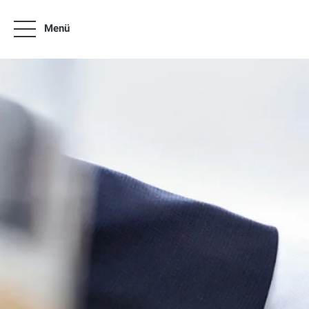
Menü
News
Angebote
Über uns
Online Termin vereinbaren
Neuwagen & Occasionen
Zubehör Preislisten VW Modelle
Fleet Competence Center
Kontakt