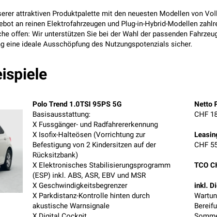
nserer attraktiven Produktpalette mit den neuesten Modellen von Vo
gebot an reinen Elektrofahrzeugen und Plug-in-Hybrid-Modellen zahlr
he offen: Wir unterstützen Sie bei der Wahl der passenden Fahrzeug
g eine ideale Ausschöpfung des Nutzungspotenzials sicher.
ispiele
Polo Trend 1.0TSI 95PS 5G
Netto P
Basisausstattung:
CHF 18
X Fussgänger- und Radfahrererkennung
X Isofix-Halteösen (Vorrichtung zur
Leasin
Befestigung von 2 Kindersitzen auf der
CHF 55
Rücksitzbank)
X Elektronisches Stabilisierungsprogramm
TCO C
(ESP) inkl. ABS, ASR, EBV und MSR
X Geschwindigkeitsbegrenzer
inkl. D
X Parkdistanz-Kontrolle hinten durch
Wartun
akustische Warnsignale
Bereif
X Digital Cockpit
Sommer