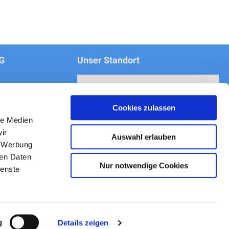
Unser Standort
der.ch
Cookies zulassen
 00
le Medien
ir
Auswahl erlauben
, Werbung
ren Daten
Nur notwendige Cookies
ienste
g
Details zeigen