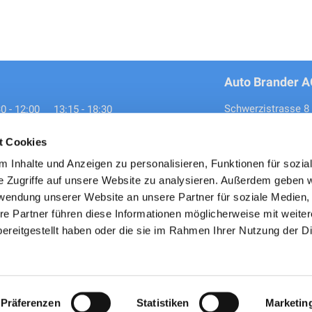
Schwerzistrasse 8
30
-
12:00
13:15
-
18:30
8807
Freienbach
00
-
16:00
brander@auto-bran
chlossen
t Cookies
Tel.:
+41 55 415 62
 Inhalte und Anzeigen zu personalisieren, Funktionen für sozia
Öffnungszeiten
e Zugriffe auf unsere Website zu analysieren. Außerdem geben w
rwendung unserer Website an unsere Partner für soziale Medien
07:30
-
12:00
13:15
-
17:30
re Partner führen diese Informationen möglicherweise mit weite
07:30
-
12:00
13:15
-
16:30
ereitgestellt haben oder die sie im Rahmen Ihrer Nutzung der D
geschlossen
Präferenzen
Statistiken
Marketin