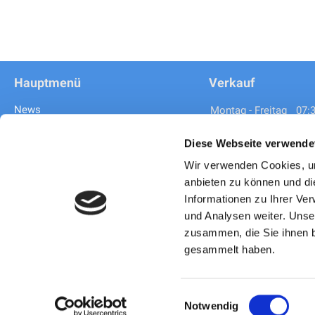
Hauptmenü
Verkauf
News
07:
Montag - Freitag
Angebote
08:
Samstag
Über uns
ges
Sonntag
Diese Webseite verwende
Online Termin vereinbaren
Wir verwenden Cookies, um
Neuwagen & Occasionen
anbieten zu können und di
Service
Zubehör Preislisten VW Modelle
Fleet Competence Center
Informationen zu Ihrer Ve
Montag - Donnerstag
Kontakt
und Analysen weiter. Unse
Freitag
zusammen, die Sie ihnen b
Rechtliche Hinweise
Samstag - Sonntag
gesammelt haben.
Datenschutzerklärung
Alle anzeigen
Einwilligungsauswahl
Notwendig