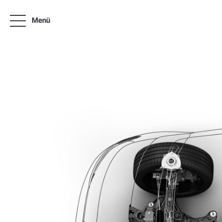
Menü
News
Angebote
Über uns
Online Termin vereinbaren
Neuwagen & Occasionen
Zubehör Preislisten VW Modelle
Fleet Competence Center
Kontakt